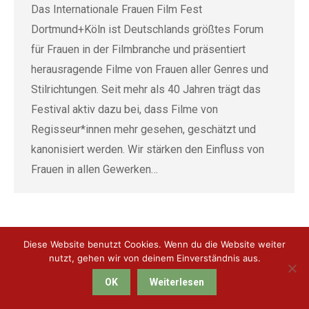
Das Internationale Frauen Film Fest
Dortmund+Köln ist Deutschlands größtes Forum
für Frauen in der Filmbranche und präsentiert
herausragende Filme von Frauen aller Genres und
Stilrichtungen. Seit mehr als 40 Jahren trägt das
Festival aktiv dazu bei, dass Filme von
Regisseur*innen mehr gesehen, geschätzt und
kanonisiert werden. Wir stärken den Einfluss von
Frauen in allen Gewerken…
Diese Website benutzt Cookies. Wenn du die Website weiter
nutzt, gehen wir von deinem Einverständnis aus.
KulturPott Ruhr e.V. 2018 | All Rights Reserved | mit ♥ erstellt von
Ideenkarussell
|
Impressum
&
Datenschutz
OK
Weiterlesen