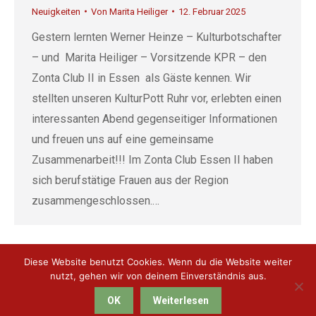
Neuigkeiten
Von
Marita Heiliger
12. Februar 2025
Gestern lernten Werner Heinze – Kulturbotschafter
– und Marita Heiliger – Vorsitzende KPR – den
Zonta Club II in Essen als Gäste kennen. Wir
stellten unseren KulturPott Ruhr vor, erlebten einen
interessanten Abend gegenseitiger Informationen
und freuen uns auf eine gemeinsame
Zusammenarbeit!!! Im Zonta Club Essen II haben
sich berufstätige Frauen aus der Region
zusammengeschlossen.…
Diese Website benutzt Cookies. Wenn du die Website weiter
nutzt, gehen wir von deinem Einverständnis aus.
KulturPott Ruhr e.V. 2018 | All Rights Reserved | mit ♥ erstellt von
OK
Weiterlesen
Ideenkarussell
|
Impressum
&
Datenschutz