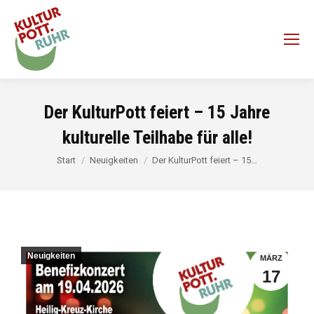
Der KulturPott feiert – 15 Jahre
kulturelle Teilhabe für alle!
Sie befinden sich hier:
Start
Neuigkeiten
Der KulturPott feiert – 15…
Neuigkeiten
MÄRZ
17