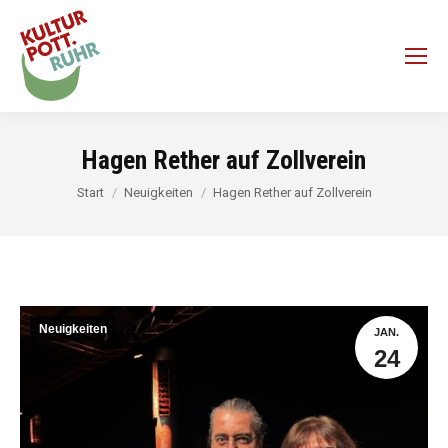
Hagen Rether auf Zollverein
Sie befinden sich hier:
Start
Neuigkeiten
Hagen Rether auf Zollverein
Neuigkeiten
JAN.
24