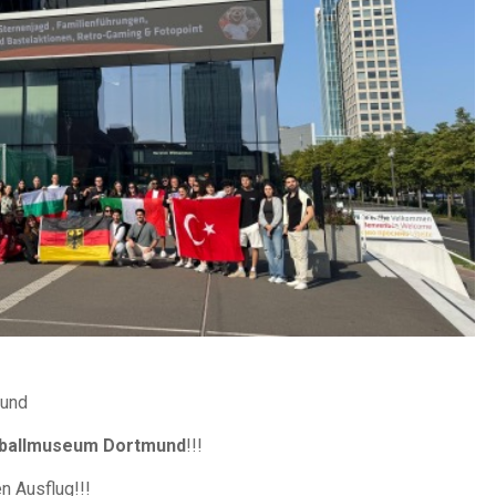
 und
ballmuseum Dortmund
!!!
n Ausflug!!!