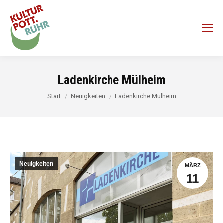
Ladenkirche Mülheim
Sie befinden sich hier:
Start
Neuigkeiten
Ladenkirche Mülheim
Neuigkeiten
MÄRZ
11